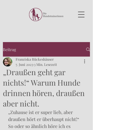
Beitrag
Franziska Rückeshäuser
7. Juni 2023
3 Min. Lesezeit
„Draußen geht gar
nichts!“ Warum Hunde
drinnen hören, draußen
aber nicht.
„Zuhause ist er super lieb, aber 
draußen hört er überhaupt nicht!“ 
So oder so ähnlich höre ich es 