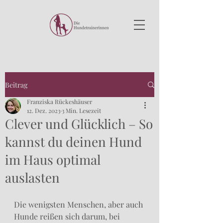
Beitrag
Franziska Rückeshäuser
12. Dez. 2023
3 Min. Lesezeit
Clever und Glücklich – So
kannst du deinen Hund
im Haus optimal
auslasten
Die wenigsten Menschen, aber auch 
Hunde reißen sich darum, bei 