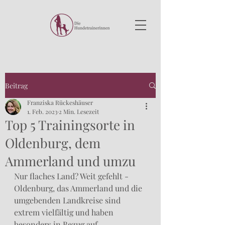
Beitrag
Franziska Rückeshäuser
1. Feb. 2023
2 Min. Lesezeit
Top 5 Trainingsorte in
Oldenburg, dem
Ammerland und umzu
Nur flaches Land? Weit gefehlt - 
Oldenburg, das Ammerland und die 
umgebenden Landkreise sind 
extrem vielfältig und haben 
besonders in Bezug auf 