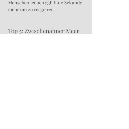
Menschen jedoch ggf. Eine Sekunde 
mehr um zu reagieren. 
Top 5: Zwischenahner Meer
Wer´s wirklich wissen will der läuft 
ums Zwischenahner Meer. 
Landschaftlich meiner Meinung 
nach zwar eher enttäuschend, da 
man kaum mal etwas vom See zu 
sehen bekommt, trifft man hier 
besonders im Sommer auf wahre 
Heerscharen an Fußgängern (mit 
und ohne Hund), Fahrradfahrern, 
Autos und allem was das 
Trainer*innenherz begehrt. Wäre 
Leinenführigkeit ein Leistungskurs 
wäre die Strecke wohl gut für eine 