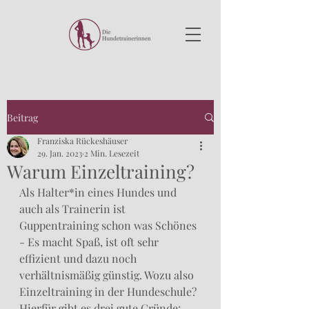
Beitrag
Franziska Rückeshäuser
29. Jan. 2023
2 Min. Lesezeit
Warum Einzeltraining?
Als Halter*in eines Hundes und 
auch als Trainerin ist 
Guppentraining schon was Schönes 
- Es macht Spaß, ist oft sehr 
effizient und dazu noch 
verhältnismäßig günstig. Wozu also 
Einzeltraining in der Hundeschule? 
Hierfür gibt es drei gute Gründe: