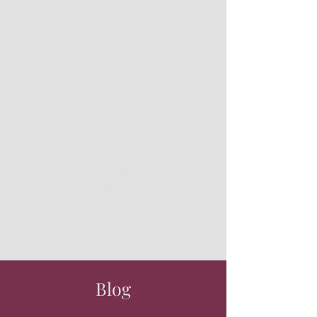
für die Theorieprüfung üben.
Natürlich mit allen Originalfragen.
Du bist dir unsicher wie du dich
vorbereiten sollst und ob du die Prüfung
bestehen würdest? Dann melde dich bei
uns! Wir stehen dir mit Rat und Tat zur
Seite und finden deinen individuellen
Weg zum bestandenen
Hundeführerschein.
Mehr erfahren
Blog