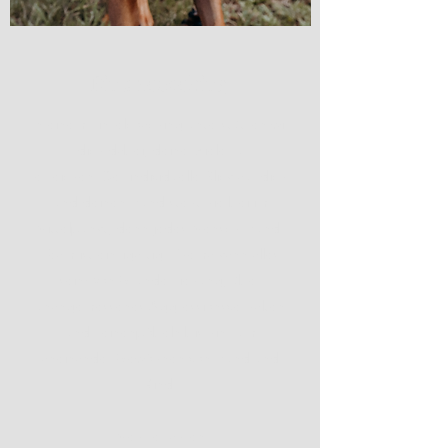
Einzelcoaching
In einem Einzelcoaching unterstützen wir
dich dabei, deine Ziele zu
erreichen.
Der individuelle Blick auf dich
und deinen Hund steht hierbei im
Mittelpunkt, denn jedes Mensch-Hund-
Team ist einzigartig.
Thema kann alles
sein: Von Grunderziehung, über
unangemessenes Aggressionsverhalten
und Leinenpöbeln bis hin zum
aneinander Gewöhnen von Hund und
Kind.
Mehr erfahren