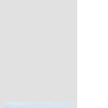
sie so gut aus.
Fährtenarbeit stärkt außerdem die
Impulskontrolle, die
Konzentrationsfähigkeit und das
Selbstbewusstsein deines Hundes.
In unseren Kursen zur Fährtenarbeit zeigen
wir dir, wie du diese tolle Beschäftigung
ganz einfach in euren Alltag einbinden
kannst.
Mehr erfahren