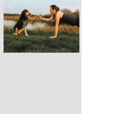
Hundeführerschein
Bei uns kannst du sowohl die theoretische
als auch die praktische Prüfung für den
Hundeführerschein machen und erhältst
sofort nach Bestehen dein Zertifikat.
Außerdem kannst du auf unserer Website
jederzeit, unbegrenzt und kostenlos